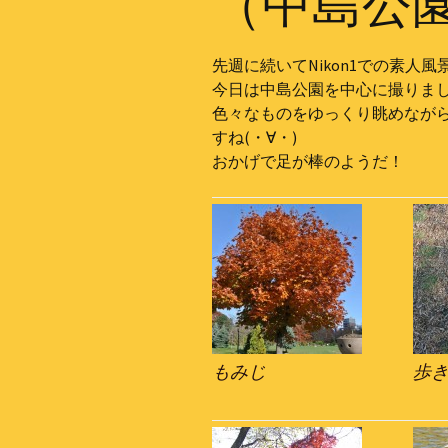
（中島公
先週に続いてNikon1での素人風景
今日は中島公園を中心に撮りま
色々なものをゆっくり眺めなが
すね(・∀・)
おかげで足が棒のようだ！
もみじ
歩