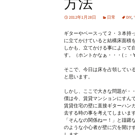
方法
2012年1月28日
日常
DIY
,
ギターやベースって２・３本持
に立てかけていると結構床面積
しかも、立てかける事によって
す。（ホントかなぁ・・・(；・∀
そこで、今日は床を占領してい
と思います。
しかし、ここで大きな問題が・
僕は今、賃貸マンションにすん
賃貸住宅の壁に直接ギターハン
去する時の事を考えてしまいま
「そんなの関係ねー！」と躊躇
のような小心者が壁に穴を開け
します。