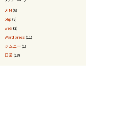
DTM
(6)
php
(9)
web
(2)
Word press
(11)
ジムニー
(1)
日常
(18)