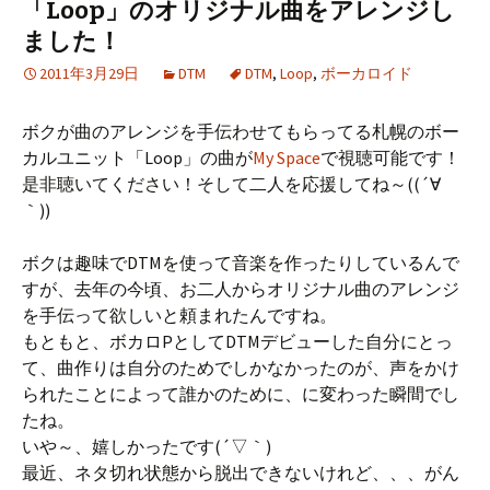
「Loop」のオリジナル曲をアレンジし
ました！
2011年3月29日
DTM
DTM
,
Loop
,
ボーカロイド
ボクが曲のアレンジを手伝わせてもらってる札幌のボー
カルユニット「Loop」の曲が
My Space
で視聴可能です！
是非聴いてください！そして二人を応援してね～((´∀
｀))
ボクは趣味でDTMを使って音楽を作ったりしているんで
すが、去年の今頃、お二人からオリジナル曲のアレンジ
を手伝って欲しいと頼まれたんですね。
もともと、ボカロPとしてDTMデビューした自分にとっ
て、曲作りは自分のためでしかなかったのが、声をかけ
られたことによって誰かのために、に変わった瞬間でし
たね。
いや～、嬉しかったです(´▽｀)
最近、ネタ切れ状態から脱出できないけれど、、、がん