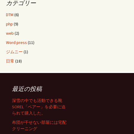
カテゴリー
DTM
(6)
php
(9)
web
(2)
Word press
(11)
ジムニー
(1)
日常
(18)
最近の投稿
深雪の中でも活動できる靴
SOREL「ベアー」を必要に迫
られて購入した。
布団が干せない部屋には宅配
クリーニング