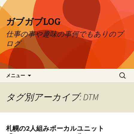
ガブガブLOG
仕事の事や趣味の事何でもありのブ
ログ
コンテンツへ移動
検
メニュー
索:
タグ別アーカイブ: DTM
札幌の2人組みボーカルユニット