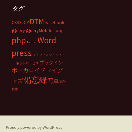
タグ
DTM
CSS3
DIY
Facebook
jQuery
jQueryMobile
Loop
php
Word
Twitter
press
ウェブフォント
ジムニ
プラグイン
ー
ネットサービス
ボーカロイド
マイグ
備忘録
ッズ
写真
歌詞
募集
Proudly powered by WordPress